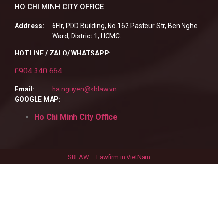
HO CHI MINH CITY OFFICE
Address:
6Flr, PDD Building, No.162 Pasteur Str, Ben Nghe
Ward, District 1, HCMC.
HOTLINE / ZALO/ WHATSAPP:
0904 340 664
Email:
ha.nguyen@sblaw.vn
GOOGLE MAP:
Ho Chi Minh City Office
SBLAW – Lawfirm in VietNam