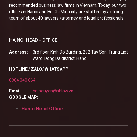
recommended business law firms in Vietnam. Today, our two
offices in Hanoi and Ho Chi Minh city are staffed by a strong
team of about 40 lawyers /attorney and legal professionals.
HA NOI HEAD - OFFICE
Address:
3rd floor, Kinh Do Building, 292 Tay Son, Trung Liet
ward, Dong Da district, Hanoi
HOTLINE / ZALO/ WHATSAPP:
0904 340 664
Email:
ha.nguyen@sblaw.vn
GOOGLE MAP:
Hanoi Head Office