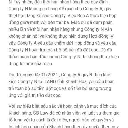
N. Tuy nhiên, đến thời hạn nhận hàng theo quy định,
Công ty N không có hàng để giao cho Công ty A, gây
thiệt hại đáng kể cho Công ty. Việc Bên A thực hiện hợp
đồng giữa mình với bên thứ ba.
Mặc dù đã đàm phán
nhiều lần về thời hạn nhận hàng nhưng Công ty N vẫn
không phản hồi và không thực hiện đúng Hợp đồng.
Vì
vậy, Công ty A yêu cầu chấm dứt Hợp đồng và yêu cầu
Công ty N hoàn trả toàn bộ số tiền đã đặt cọc.
Dù đã
thỏa thuận ban đầu nhưng Công ty N đã không thực hiện
đúng lời hứa của mình.
Do đó, ngày 04/01/2021
,
Công ty A quyết định khởi
kiện Công ty N tại TAND tỉnh Khánh Hòa, yêu cầu hoàn
trả toàn bộ số tiền đặt cọc và số tiền bổ sung tương
ứng với giá trị tiền đặt cọc.
Với sự hiểu biết sâu sắc về hoàn cảnh và mục đích của
Khách hàng, SB Law đã cử nhân viên và luật sư tham gia
tố tụng với tư cách là đại diện, người bảo vệ quyền và
lợi ích hợp pháp của Khách hàng theo ủy quyền theo quy