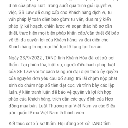
định của pháp luật.
Trong suốt quá trình giải quyết vụ
việc, SB Law đã cung cấp cho Khách hàng dịch vụ tư
vấn pháp lý toàn diện bao gồm: tư vấn, đưa ra ý kiến ​​
pháp lý, kế hoạch, chiến lược và soạn thảo hồ sơ cần
thiết, thực hiện mọi biện pháp khẩn cấp/cần thiết để bảo
vệ tối đa quyền lợi của Khách hàng, và đại diện cho
Khách hàng trong mọi thủ tục tố tụng tại Tòa án.
Ngày 23/9/2022
,
TAND tỉnh Khánh Hòa đã xét xử sơ
thẩm.
Tại phiên tòa, luật sư, người điều hành pháp luật
của SB Law với tư cách là người đại diện theo ủy quyền
của nguyên đơn yêu cầu bổ sung: trả lãi chậm nộp phát
sinh do chậm nộp số tiền đặt cọc;
và trình bày các lập
luận, ý kiến ​​tranh luận để bảo vệ quyền và lợi ích hợp
pháp của Khách hàng, trích dẫn các quy định của Hợp
đồng mua bán, Luật Thương mại Việt Nam và các Điều
ước quốc tế mà Việt Nam là thành viên.
Kết thúc xét xử sơ thẩm, Hội đồng xét xử TAND tỉnh